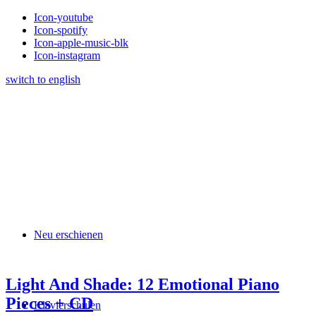
Icon-youtube
Icon-spotify
Icon-apple-music-blk
Icon-instagram
switch to english
Neu erschienen
Light And Shade: 12 Emotional Piano
Pieces + CD
Klavierschulen