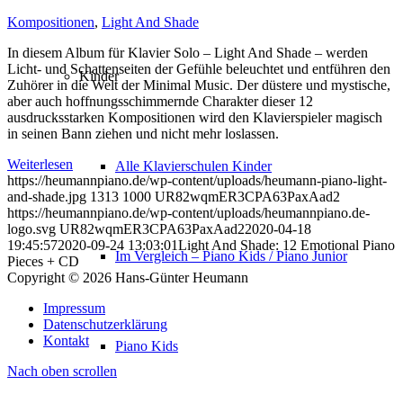
Kompositionen
,
Light And Shade
In diesem Album für Klavier Solo – Light And Shade – werden
Licht- und Schattenseiten der Gefühle beleuchtet und entführen den
Kinder
Zuhörer in die Welt der Minimal Music. Der düstere und mystische,
aber auch hoffnungsschimmernde Charakter dieser 12
ausdrucksstarken Kompositionen wird den Klavierspieler magisch
in seinen Bann ziehen und nicht mehr loslassen.
Weiterlesen
Alle Klavierschulen Kinder
https://heumannpiano.de/wp-content/uploads/heumann-piano-light-
and-shade.jpg
1313
1000
UR82wqmER3CPA63PaxAad2
https://heumannpiano.de/wp-content/uploads/heumannpiano.de-
logo.svg
UR82wqmER3CPA63PaxAad2
2020-04-18
19:45:57
2020-09-24 13:03:01
Light And Shade: 12 Emotional Piano
Im Vergleich – Piano Kids / Piano Junior
Pieces + CD
Copyright © 2026 Hans-Günter Heumann
Impressum
Datenschutzerklärung
Kontakt
Piano Kids
Nach oben scrollen