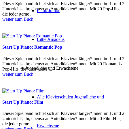
Dieser Spielband richtet sich an Klavieranfänger*innen im 1. und 2.
Unterrichtsjahr, ebenso an Autodidakten*innen. Mit 20 Pop-Hits,
Piano Junior
die jeder gerne ...
weiter zum Buch
Little Amadeus
Start Up Piano: Romantic Pop
Dieser Spielband richtet sich an Klavieranfänger*innen im 1. und 2.
Unterrichtsjahr, ebenso an Autodidakten*innen. Mit 20 Romantik-
Jugendliche und Erwachsene
Pop-Hits, die jeder gerne ...
weiter zum Buch
Alle Klavierschulen Jugendliche und
Start Up Piano: Film
Dieser Spielband richtet sich an Klavieranfänger*innen im 1. und 2.
Unterrichtsjahr, ebenso an Autodidakten*innen. Mit 20 Film-Hits,
die jeder gerne ...
Erwachsene
weiter zum Buch