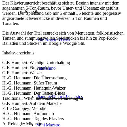
Der Klavierunterricht beschäftigt sich zu Beginn intensiv mit dem
sogenannten 5-Ton-Raum, bevor Unter- und Übersatz eingeführt
Klassik
werden. Der Spielband Gib mir 5 enthält 35 leichte und progressiv
angeordnete Klavierstücke in diversen 5-Ton-Räumen und
Tonarten.
Die Auswahl der Titel erstreckt sich von Menuetten, folkloristischen
Tänzen und stimmungsvollen Spielstücken bis hin zu Pop-Rock-
Alle Noten Klassik
Balladen und Stücken im Boogie-Woogie-Stil.
Inhaltsverzeichnis
G.F. Humbert: Wichtige Unterhaltung
G.F. Humbert: Fingerspiel
Pianissimo
G.F. Humbert: Walzer
H.-G. Heumann: Die Überraschung
H.-G. Heumann: Süßer Traum
H.-G. Heumann: Harlequin-Walzer
H.-G. Heumann: Der Tasten-Blues
Piano gefällt mir! Classics
Traditional: When the Saints Go Marching In
G.F. Humbert: Auf dem Marsche
F. Le Couppey: Melodie
H.-G. Heumann: Auf und ab
H.-G. Heumann: Tag des Klaviers
A. Reinagle: Minuetto
Mini Maestro