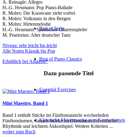
A. Reinagle: Allegro
H.-G. Heumann: Pop Piano-Ballade
R. Mohrs: Die Karawane zieht vorbei
R. Mohrs: Volkstanz in den Bergen
R. Mohrs: Hirtenmelodie
Best of Serie
H.-G. Heumann: Spanischer Gitarrenspieler
M. Praetorius: Alter deutscher Tanz
Niveau: sehr leicht bis leicht
Alle Noten Klassik bis Pop
Best of Piano Classics
Erhältlich bei Amazon*
Dazu passende Titel
Essential Exercises
Mini Maestro, Band 1
Band 1 enthält Stücke im Fünftonraum/in wechselnden
Klassische Meisterwerke zum Kennenlernen
Fünftonräumen, danach Stücke im Oktavraum mit einfacher
Rhythmik und leichtem Akkordspiel. Weitere Kriterien ...
weiter zum Buch