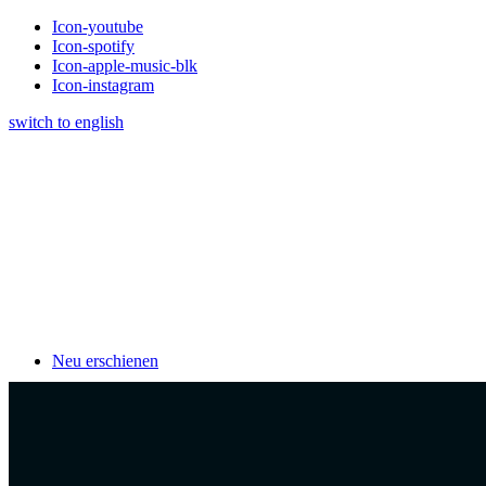
Icon-youtube
Icon-spotify
Icon-apple-music-blk
Icon-instagram
switch to english
Neu erschienen
Klavierschulen