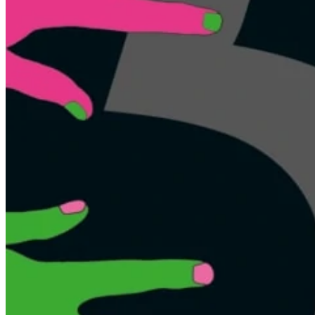
Piano Junior
Little Amadeus
Jugendliche und Erwachsene
Alle Klavierschulen Jugendliche und
Erwachsene