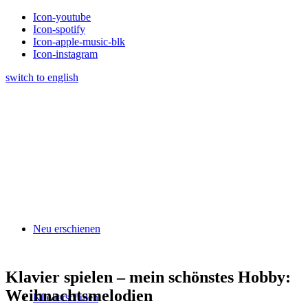
Icon-youtube
Icon-spotify
Icon-apple-music-blk
Icon-instagram
switch to english
Neu erschienen
Klavier spielen – mein schönstes Hobby:
Weihnachtsmelodien
Klavierschulen