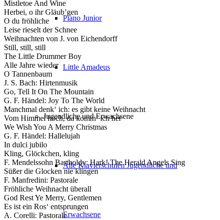
Mistletoe And Wine
Herbei, o ihr Gläub’gen
Piano Junior
O du fröhliche
Leise rieselt der Schnee
Weihnachten von J. von Eichendorff
Still, still, still
The Little Drummer Boy
Alle Jahre wieder
Little Amadeus
O Tannenbaum
J. S. Bach: Hirtenmusik
Go, Tell It On The Mountain
G. F. Händel: Joy To The World
Manchmal denk‘ ich: es gibt keine Weihnacht
Jugendliche und Erwachsene
Vom Himmel hoch, da komm‘ ich her
We Wish You A Merry Christmas
G. F. Händel: Hallelujah
In dulci jubilo
Kling, Glöckchen, kling
F. Mendelssohn Bartholdy: Hark! The Herald Angels Sing
Alle Klavierschulen Jugendliche und
Süßer die Glocken nie klingen
F. Manfredini: Pastorale
Fröhliche Weihnacht überall
God Rest Ye Merry, Gentlemen
Es ist ein Ros‘ entsprungen
Erwachsene
A. Corelli: Pastorale