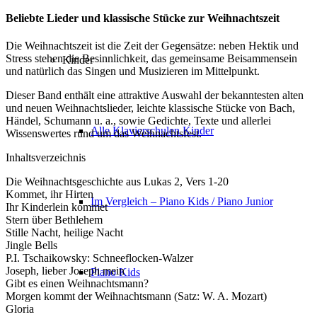
Beliebte Lieder und klassische Stücke zur Weihnachtszeit
Die Weihnachtszeit ist die Zeit der Gegensätze: neben Hektik und
Stress stehen die Besinnlichkeit, das gemeinsame Beisammensein
Kinder
und natürlich das Singen und Musizieren im Mittelpunkt.
Dieser Band enthält eine attraktive Auswahl der bekanntesten alten
und neuen Weihnachtslieder, leichte klassische Stücke von Bach,
Händel, Schumann u. a., sowie Gedichte, Texte und allerlei
Alle Klavierschulen Kinder
Wissenswertes rund um das Weihnachtsfest.
Inhaltsverzeichnis
Die Weihnachtsgeschichte aus Lukas 2, Vers 1-20
Kommet, ihr Hirten
Im Vergleich – Piano Kids / Piano Junior
Ihr Kinderlein kommet
Stern über Bethlehem
Stille Nacht, heilige Nacht
Jingle Bells
P.I. Tschaikowsky: Schneeflocken-Walzer
Joseph, lieber Joseph mein
Piano Kids
Gibt es einen Weihnachtsmann?
Morgen kommt der Weihnachtsmann (Satz: W. A. Mozart)
Gloria