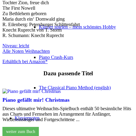
Tochter Zion, freue dich
The First Nowell
Zu Bethlehem geboren
Maria durch ein‘ Dornwald ging
R. Eilenberg: Petersburger Schlittenfahrt
Klavier spielen – mein schönstes Hobby
Knecht Ruprecht von T. Storm
R. Schumann: Knecht Ruprecht
Niveau: leicht
Alle Noten Weihnachten
Piano Crash-Kurs
Erhältlich bei Amazon*
Dazu passende Titel
The Classical Piano Method (english)
Piano gefällt mir! Christmas
Dieses ultimative Weihnachts-Spielbuch enthält 50 besinnliche Hits
aus Charts und Fernsehen im Arrangement für Anfänger,
Klaviernoten
Wiedereinsteiger und Fortgeschrittene ...
weiter zum Buch