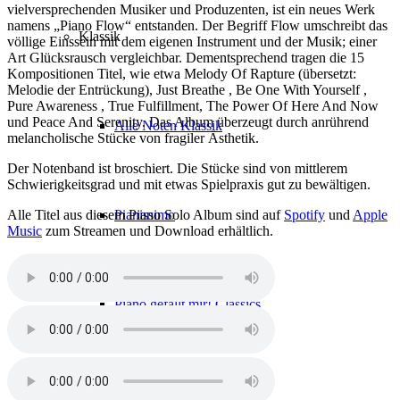
vielversprechenden Musiker und Produzenten, ist ein neues Werk
namens „Piano Flow“ entstanden. Der Begriff Flow umschreibt das
Klassik
völlige Einssein mit dem eigenen Instrument und der Musik; einer
Art Glücksrausch vergleichbar. Dementsprechend tragen die 15
Kompositionen Titel, wie etwa Melody Of Rapture (übersetzt:
Melodie der Entrückung), Just Breathe , Be One With Yourself ,
Pure Awareness , True Fulfillment, The Power Of Here And Now
und Peace And Serenity. Das Album überzeugt durch anrührend
Alle Noten Klassik
melancholische Stücke von fragiler Ästhetik.
Der Notenband ist broschiert. Die Stücke sind von mittlerem
Schwierigkeitsgrad und mit etwas Spielpraxis gut zu bewältigen.
Pianissimo
Alle Titel aus diesem Piano Solo Album sind auf
Spotify
und
Apple
Music
zum Streamen und Download erhältlich.
Piano gefällt mir! Classics
Mini Maestro