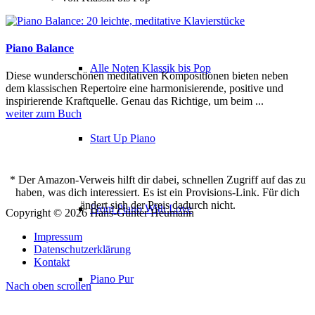
Piano Balance
Alle Noten Klassik bis Pop
Diese wunderschönen meditativen Kompositionen bieten neben
dem klassischen Repertoire eine harmonisierende, positive und
inspirierende Kraftquelle. Genau das Richtige, um beim ...
weiter zum Buch
Start Up Piano
* Der Amazon-Verweis hilft dir dabei, schnellen Zugriff auf das zu
haben, was dich interessiert. Es ist ein Provisions-Link. Für dich
ändert sich der Preis dadurch nicht.
From Piano With Love
Copyright © 2026 Hans-Günter Heumann
Impressum
Datenschutzerklärung
Kontakt
Piano Pur
Nach oben scrollen