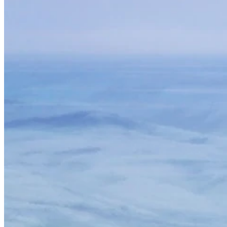
Piano Junior
Little Amadeus
Jugendliche und Erwachsene
Alle Klavierschulen Jugendliche und
Erwachsene