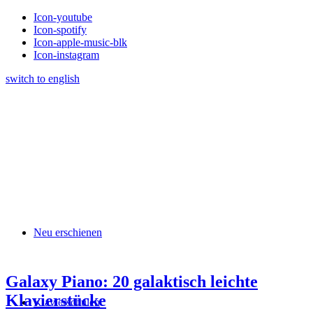
Icon-youtube
Icon-spotify
Icon-apple-music-blk
Icon-instagram
switch to english
Neu erschienen
Galaxy Piano: 20 galaktisch leichte
Klavierstücke
Klavierschulen