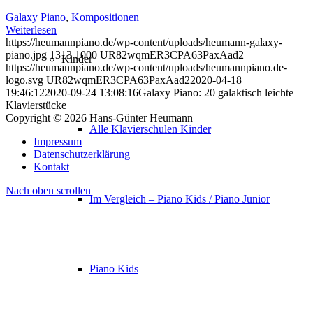
Galaxy Piano
,
Kompositionen
Weiterlesen
https://heumannpiano.de/wp-content/uploads/heumann-galaxy-
piano.jpg
1313
1000
UR82wqmER3CPA63PaxAad2
Kinder
https://heumannpiano.de/wp-content/uploads/heumannpiano.de-
logo.svg
UR82wqmER3CPA63PaxAad2
2020-04-18
19:46:12
2020-09-24 13:08:16
Galaxy Piano: 20 galaktisch leichte
Klavierstücke
Copyright © 2026 Hans-Günter Heumann
Alle Klavierschulen Kinder
Impressum
Datenschutzerklärung
Kontakt
Nach oben scrollen
Im Vergleich – Piano Kids / Piano Junior
Piano Kids