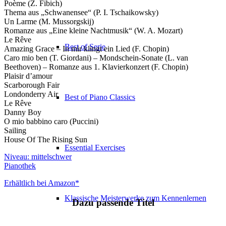
Poème (Z. Fibich)
Thema aus „Schwanensee“ (P. I. Tschaikowsky)
Un Larme (M. Mussorgskij)
Romanze aus „Eine kleine Nachtmusik“ (W. A. Mozart)
Le Rêve
Best of Serie
Amazing Grace – In mir klingt ein Lied (F. Chopin)
Caro mio ben (T. Giordani) – Mondschein-Sonate (L. van
Beethoven) – Romanze aus 1. Klavierkonzert (F. Chopin)
Plaisir d’amour
Scarborough Fair
Londonderry Air
Best of Piano Classics
Le Rêve
Danny Boy
O mio babbino caro (Puccini)
Sailing
House Of The Rising Sun
Essential Exercises
Niveau: mittelschwer
Pianothek
Erhältlich bei Amazon*
Klassische Meisterwerke zum Kennenlernen
Dazu passende Titel