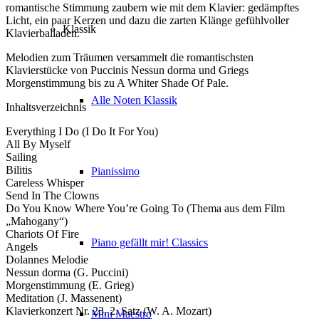
romantische Stimmung zaubern wie mit dem Klavier: gedämpftes
Licht, ein paar Kerzen und dazu die zarten Klänge gefühlvoller
Klassik
Klavierballaden.
Melodien zum Träumen versammelt die romantischsten
Klavierstücke von Puccinis Nessun dorma und Griegs
Morgenstimmung bis zu A Whiter Shade Of Pale.
Alle Noten Klassik
Inhaltsverzeichnis
Everything I Do (I Do It For You)
All By Myself
Sailing
Bilitis
Pianissimo
Careless Whisper
Send In The Clowns
Do You Know Where You’re Going To (Thema aus dem Film
„Mahogany“)
Chariots Of Fire
Piano gefällt mir! Classics
Angels
Dolannes Melodie
Nessun dorma (G. Puccini)
Morgenstimmung (E. Grieg)
Meditation (J. Massenent)
Klavierkonzert Nr. 23, 2. Satz (W. A. Mozart)
Mini Maestro