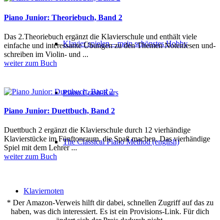
Piano Junior: Theoriebuch, Band 2
Das 2.Theoriebuch ergänzt die Klavierschule und enthält viele
Klavier spielen – mein schönstes Hobby
einfache und interessante Übungen zu den Themen Notenlesen und-
schreiben im Violin- und ...
weiter zum Buch
Piano Crash-Kurs
Piano Junior: Duettbuch, Band 2
Duettbuch 2 ergänzt die Klavierschule durch 12 vierhändige
Klavierstücke im Fünftonraum, die Spaß machen. Das vierhändige
The Classical Piano Method (english)
Spiel mit dem Lehrer ...
weiter zum Buch
Klaviernoten
* Der Amazon-Verweis hilft dir dabei, schnellen Zugriff auf das zu
haben, was dich interessiert. Es ist ein Provisions-Link. Für dich