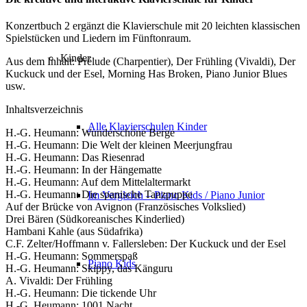
Konzertbuch 2 ergänzt die Klavierschule mit 20 leichten klassischen
Spielstücken und Liedern im Fünftonraum.
Kinder
Aus dem Inhalt: Prélude (Charpentier), Der Frühling (Vivaldi), Der
Kuckuck und der Esel, Morning Has Broken, Piano Junior Blues
usw.
Inhaltsverzeichnis
Alle Klavierschulen Kinder
H.-G. Heumann: Wunderschöne Berge
H.-G. Heumann: Die Welt der kleinen Meerjungfrau
H.-G. Heumann: Das Riesenrad
H.-G. Heumann: In der Hängematte
H.-G. Heumann: Auf dem Mittelaltermarkt
H.-G. Heumann: Die spanische Tanzpuppe
Im Vergleich – Piano Kids / Piano Junior
Auf der Brücke von Avignon (Französisches Volkslied)
Drei Bären (Südkoreanisches Kinderlied)
Hambani Kahle (aus Südafrika)
C.F. Zelter/Hoffmann v. Fallersleben: Der Kuckuck und der Esel
H.-G. Heumann: Sommerspaß
Piano Kids
H.-G. Heumann: Skippy, das Känguru
A. Vivaldi: Der Frühling
H.-G. Heumann: Die tickende Uhr
H.-G. Heumann: 1001 Nacht