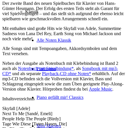
Der zweite Band des neuen Spielbuches für Klavier von Hans-
Günter Heumann. Der Erfolg des ersten Teils steht als Garant für
Klassik
viel Spielvergnügen – und das stellt sich aufgrund der ebenso leicht
spielbaren wie geschmackvollen Arrangements schnell ein.
Mit enthalten sind große Hits wie Skyfall von Adele, Summertime
Sadness von Lana Del Rey, Earth Song von Michael Jackson und
noch viele mehr!
Alle Noten Klassik
Alle Songs sind mit Tempoangaben, Akkordsymbolen und dem
Text versehen.
Neben der Ausgabe als Notenbuch mit Klebebindung ist Band 2
auch als
Notenbuch mit Spiralbindung*
, als
Songbook mit mp3-
Pianissimo
CD*
und als separate
Playback-CD ohne Noten*
erhältlich. Auf der
mp3-CD befinden sich die Vollversion mit Klavier, Bass und
Schlagzeug eingespielt sowie die zum Üben geeignete Play-Along-
Version ohne Klavier. Hörproben findest du bei
Apple Music
.
Piano gefällt mir! Classics
Inhaltsverzeichnis
Skyfall [Adele]
Next To Me [Sandé, Emeli]
People Help The People [Birdy]
Tage Wie Diese [Toten Hosen, Die]
Mini Maestro