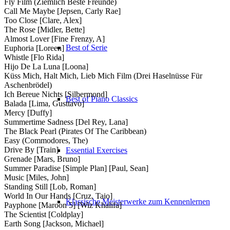
Fly Film (Ziemlich Beste Freunde)
Call Me Maybe [Jepsen, Carly Rae]
Too Close [Clare, Alex]
The Rose [Midler, Bette]
Almost Lover [Fine Frenzy, A]
Best of Serie
Euphoria [Loreen]
Whistle [Flo Rida]
Hijo De La Luna [Loona]
Küss Mich, Halt Mich, Lieb Mich Film (Drei Haselnüsse Für
Aschenbrödel)
Ich Bereue Nichts [Silbermond]
Best of Piano Classics
Balada [Lima, Gusttavo]
Mercy [Duffy]
Summertime Sadness [Del Rey, Lana]
The Black Pearl (Pirates Of The Caribbean)
Easy (Commodores, The)
Drive By [Train]
Essential Exercises
Grenade [Mars, Bruno]
Summer Paradise [Simple Plan] [Paul, Sean]
Music [Miles, John]
Standing Still [Lob, Roman]
World In Our Hands [Cruz, Taio]
Klassische Meisterwerke zum Kennenlernen
Payphone [Maroon 5] [Wiz Khalifa]
The Scientist [Coldplay]
Earth Song [Jackson, Michael]