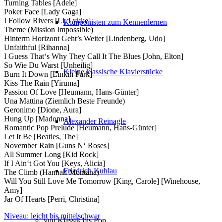
Turning Tables [Adele]
Poker Face [Lady Gaga]
I Follow Rivers [Li, Lykke]
Komponisten zum Kennenlernen
Theme (Mission Impossible)
Hinterm Horizont Geht’s Weiter [Lindenberg, Udo]
Unfaithful [Rihanna]
I Guess That‘s Why They Call It The Blues [John, Elton]
So Wie Du Warst [Unheilig]
Kleine klassische Klavierstücke
Burn It Down [Linkin Park]
Kiss The Rain [Yiruma]
Passion Of Love [Heumann, Hans-Günter]
Una Mattina (Ziemlich Beste Freunde)
Geronimo [Dione, Aura]
Hung Up [Madonna]
Alexander Reinagle
Romantic Pop Prelude [Heumann, Hans-Günter]
Let It Be [Beatles, The]
November Rain [Guns N‘ Roses]
All Summer Long [Kid Rock]
If I Ain‘t Got You [Keys, Alicia]
Friedrich Kuhlau
The Climb (Hannah Montana)
Will You Still Love Me Tomorrow [King, Carole] [Winehouse,
Amy]
Jar Of Hearts [Perri, Christina]
Niveau: leicht bis mittelschwer
von Klassik bis Pop