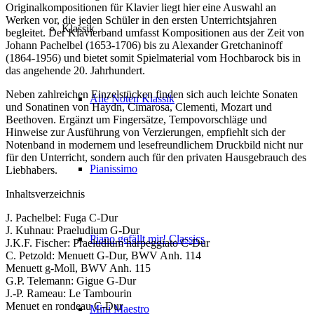
Originalkompositionen für Klavier liegt hier eine Auswahl an
Werken vor, die jeden Schüler in den ersten Unterrichtsjahren
Klassik
begleitet. Der Klavierband umfasst Kompositionen aus der Zeit von
Johann Pachelbel (1653-1706) bis zu Alexander Gretchaninoff
(1864-1956) und bietet somit Spielmaterial vom Hochbarock bis in
das angehende 20. Jahrhundert.
Neben zahlreichen Einzelstücken finden sich auch leichte Sonaten
Alle Noten Klassik
und Sonatinen von Haydn, Cimarosa, Clementi, Mozart und
Beethoven. Ergänzt um Fingersätze, Tempovorschläge und
Hinweise zur Ausführung von Verzierungen, empfiehlt sich der
Notenband in modernem und lesefreundlichem Druckbild nicht nur
für den Unterricht, sondern auch für den privaten Hausgebrauch des
Pianissimo
Liebhabers.
Inhaltsverzeichnis
J. Pachelbel: Fuga C-Dur
J. Kuhnau: Praeludium G-Dur
Piano gefällt mir! Classics
J.K.F. Fischer: Praeludium harpeggiato C-Dur
C. Petzold: Menuett G-Dur, BWV Anh. 114
Menuett g-Moll, BWV Anh. 115
G.P. Telemann: Gigue G-Dur
J.-P. Rameau: Le Tambourin
Menuet en rondeau C-Dur
Mini Maestro