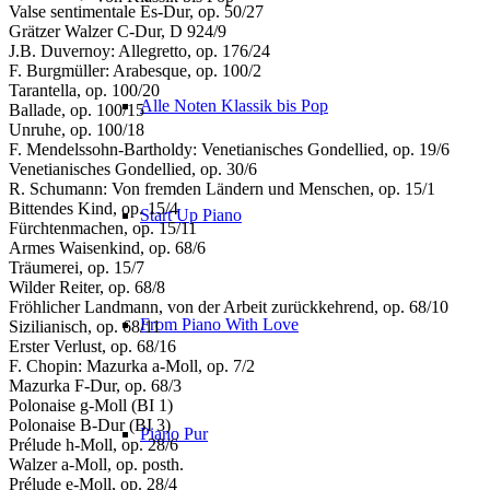
Valse sentimentale Es-Dur, op. 50/27
Grätzer Walzer C-Dur, D 924/9
J.B. Duvernoy: Allegretto, op. 176/24
F. Burgmüller: Arabesque, op. 100/2
Tarantella, op. 100/20
Alle Noten Klassik bis Pop
Ballade, op. 100/15
Unruhe, op. 100/18
F. Mendelssohn-Bartholdy: Venetianisches Gondellied, op. 19/6
Venetianisches Gondellied, op. 30/6
R. Schumann: Von fremden Ländern und Menschen, op. 15/1
Bittendes Kind, op. 15/4
Start Up Piano
Fürchtenmachen, op. 15/11
Armes Waisenkind, op. 68/6
Träumerei, op. 15/7
Wilder Reiter, op. 68/8
Fröhlicher Landmann, von der Arbeit zurückkehrend, op. 68/10
From Piano With Love
Sizilianisch, op. 68/11
Erster Verlust, op. 68/16
F. Chopin: Mazurka a-Moll, op. 7/2
Mazurka F-Dur, op. 68/3
Polonaise g-Moll (BI 1)
Polonaise B-Dur (BI 3)
Piano Pur
Prélude h-Moll, op. 28/6
Walzer a-Moll, op. posth.
Prélude e-Moll, op. 28/4