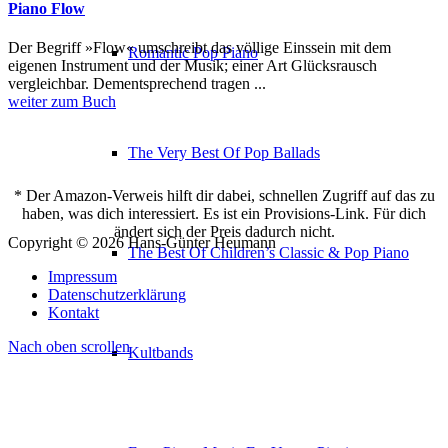
Piano Flow
Der Begriff »Flow« umschreibt das völlige Einssein mit dem
Romantic Pop Piano
eigenen Instrument und der Musik; einer Art Glücksrausch
vergleichbar. Dementsprechend tragen ...
weiter zum Buch
The Very Best Of Pop Ballads
* Der Amazon-Verweis hilft dir dabei, schnellen Zugriff auf das zu
haben, was dich interessiert. Es ist ein Provisions-Link. Für dich
ändert sich der Preis dadurch nicht.
Copyright © 2026 Hans-Günter Heumann
The Best Of Children’s Classic & Pop Piano
Impressum
Datenschutzerklärung
Kontakt
Nach oben scrollen
Kultbands