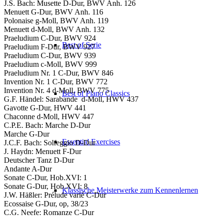
J.S. Bach: Musette D-Dur, BWV Anh. 126
Menuett G-Dur, BWV Anh. 116
Polonaise g-Moll, BWV Anh. 119
Menuett d-Moll, BWV Anh. 132
Praeludium C-Dur, BWV 924
Best of Serie
Praeludium F-Dur, BWV 927
Praeludium C-Dur, BWV 939
Praeludium c-Moll, BWV 999
Praeludium Nr. 1 C-Dur, BWV 846
Invention Nr. 1 C-Dur, BWV 772
Invention Nr. 4 d-Moll, BWV 775
Best of Piano Classics
G.F. Händel: Sarabande
d-Moll, HWV 437
Gavotte G-Dur, HWV 441
Chaconne d-Moll, HWV 447
C.P.E. Bach: Marche D-Dur
Marche G-Dur
Essential Exercises
J.C.F. Bach: Solfeggio D-Dur
J. Haydn: Menuett F-Dur
Deutscher Tanz D-Dur
Andante A-Dur
Sonate C-Dur, Hob.XVI: 1
Sonate G-Dur, Hob.XVI: 8
Klassische Meisterwerke zum Kennenlernen
J.W. Häßler: Prélude varié C-Dur
Ecossaise G-Dur, op, 38/23
C.G. Neefe: Romanze C-Dur