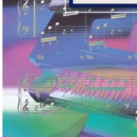
Piano Junior
Little Amadeus
Jugendliche und Erwachsene
Alle Klavierschulen Jugendliche und
Erwachsene