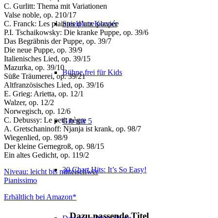
C. Gurlitt: Thema mit Variationen
Valse noble, op. 210/17
Spielplatz Klavier
C. Franck: Les plaintes d’une poupée
P.I. Tschaikowsky: Die kranke Puppe, op. 39/6
Das Begräbnis der Puppe, op. 39/7
Die neue Puppe, op. 39/9
Italienisches Lied, op. 39/15
Mazurka, op. 39/10
Bühne frei für Kids
Süße Träumerei, op. 39/21
Altfranzösisches Lied, op. 39/16
E. Grieg: Arietta, op. 12/1
Walzer, op. 12/2
Norwegisch, op. 12/6
C. Debussy: Le petit nègre
Gib mir 5
A. Gretschaninoff: Njanja ist krank, op. 98/7
Wiegenlied, op. 98/9
Der kleine Gernegroß, op. 98/15
Ein altes Gedicht, op. 119/2
30 Chart Hits: It’s So Easy!
Niveau: leicht bis mittelschwer
Pianissimo
Erhältlich bei Amazon*
Dazu passende Titel