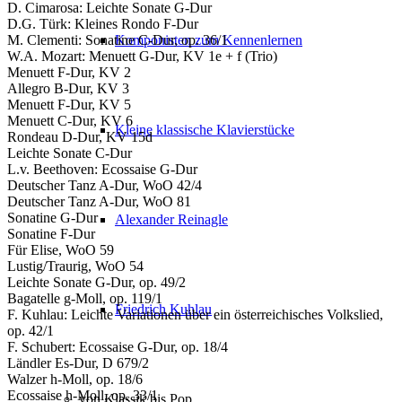
D. Cimarosa: Leichte Sonate G-Dur
D.G. Türk: Kleines Rondo F-Dur
Komponisten zum Kennenlernen
M. Clementi: Sonatine C-Dur, op. 36/1
W.A. Mozart: Menuett G-Dur, KV 1e + f (Trio)
Menuett F-Dur, KV 2
Allegro B-Dur, KV 3
Menuett F-Dur, KV 5
Menuett C-Dur, KV 6
Kleine klassische Klavierstücke
Rondeau D-Dur, KV 15d
Leichte Sonate C-Dur
L.v. Beethoven: Ecossaise G-Dur
Deutscher Tanz A-Dur, WoO 42/4
Deutscher Tanz A-Dur, WoO 81
Sonatine G-Dur
Alexander Reinagle
Sonatine F-Dur
Für Elise, WoO 59
Lustig/Traurig, WoO 54
Leichte Sonate G-Dur, op. 49/2
Bagatelle g-Moll, op. 119/1
Friedrich Kuhlau
F. Kuhlau: Leichte Variationen über ein österreichisches Volkslied,
op. 42/1
F. Schubert: Ecossaise G-Dur, op. 18/4
Ländler Es-Dur, D 679/2
Walzer h-Moll, op. 18/6
Ecossaise h-Moll, op. 33/1
von Klassik bis Pop