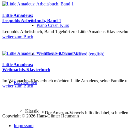
Little Amadeus:
Leopolds Arbeitsbuch, Band 1
Piano Crash-Kurs
Leopolds Arbeitsbuch, Band 1 gehört zur Little Amadeus Klavierschul
weiter zum Buch
The Classical Piano Method (english)
Little Amadeus:
Weihnachts-Klavierbuch
Im Weihnachts-Klavierbuch möchten Little Amadeus, seine Familie und 
Klaviernoten
weiter zum Buch
Klassik
* Der Amazon-Verweis hilft dir dabei, schnellen 
Copyright © 2026 Hans-Günter Heumann
Impressum