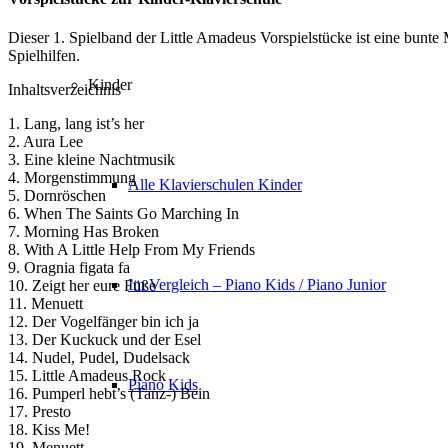
Dieser 1. Spielband der Little Amadeus Vorspielstücke ist eine bunte
Spielhilfen.
Kinder
Inhaltsverzeichnis
1. Lang, lang ist’s her
2. Aura Lee
3. Eine kleine Nachtmusik
4. Morgenstimmung
Alle Klavierschulen Kinder
5. Dornröschen
6. When The Saints Go Marching In
7. Morning Has Broken
8. With A Little Help From My Friends
9. Oragnia figata fa
Im Vergleich – Piano Kids / Piano Junior
10. Zeigt her eure Füße
11. Menuett
12. Der Vogelfänger bin ich ja
13. Der Kuckuck und der Esel
14. Nudel, Pudel, Dudelsack
15. Little Amadeus Rock
Piano Kids
16. Pumperl hebt’s (Tanz-) Bein
17. Presto
18. Kiss Me!
19. Menuett