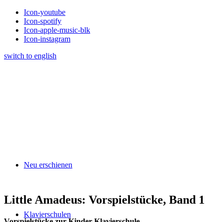
Icon-youtube
Icon-spotify
Icon-apple-music-blk
Icon-instagram
switch to english
Neu erschienen
Little Amadeus: Vorspielstücke, Band 1
Klavierschulen
Vorspielstücke zur Kinder-Klavierschule