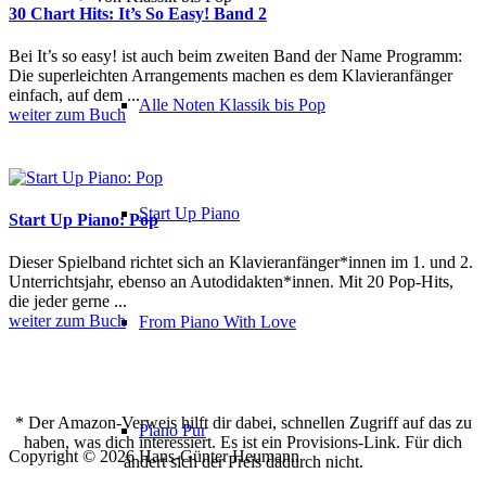
30 Chart Hits: It’s So Easy! Band 2
Bei It’s so easy! ist auch beim zweiten Band der Name Programm:
Die superleichten Arrangements machen es dem Klavieranfänger
einfach, auf dem ...
Alle Noten Klassik bis Pop
weiter zum Buch
Start Up Piano
Start Up Piano: Pop
Dieser Spielband richtet sich an Klavieranfänger*innen im 1. und 2.
Unterrichtsjahr, ebenso an Autodidakten*innen. Mit 20 Pop-Hits,
die jeder gerne ...
weiter zum Buch
From Piano With Love
* Der Amazon-Verweis hilft dir dabei, schnellen Zugriff auf das zu
Piano Pur
haben, was dich interessiert. Es ist ein Provisions-Link. Für dich
Copyright © 2026 Hans-Günter Heumann
ändert sich der Preis dadurch nicht.