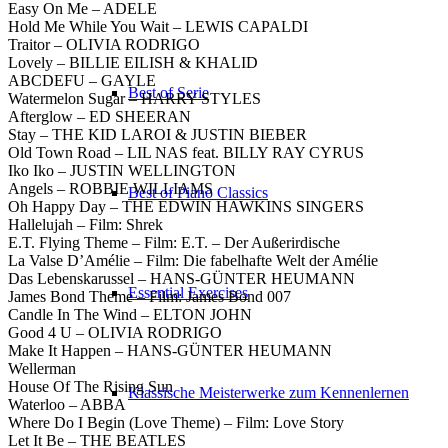
Easy On Me – ADELE
Hold Me While You Wait – LEWIS CAPALDI
Traitor – OLIVIA RODRIGO
Lovely – BILLIE EILISH & KHALID
ABCDEFU – GAYLE
Best of Serie
Watermelon Sugar – HARRY STYLES
Afterglow – ED SHEERAN
Stay – THE KID LAROI & JUSTIN BIEBER
Old Town Road – LIL NAS feat. BILLY RAY CYRUS
Iko Iko – JUSTIN WELLINGTON
Angels – ROBBIE WILLIAMS
Best of Piano Classics
Oh Happy Day – THE EDWIN HAWKINS SINGERS
Hallelujah – Film: Shrek
E.T. Flying Theme – Film: E.T. – Der Außerirdische
La Valse D’Amélie – Film: Die fabelhafte Welt der Amélie
Das Lebenskarussel – HANS-GÜNTER HEUMANN
Essential Exercises
James Bond Theme – Film: James Bond 007
Candle In The Wind – ELTON JOHN
Good 4 U – OLIVIA RODRIGO
Make It Happen – HANS-GÜNTER HEUMANN
Wellerman
House Of The Rising Sun
Klassische Meisterwerke zum Kennenlernen
Waterloo – ABBA
Where Do I Begin (Love Theme) – Film: Love Story
Let It Be – THE BEATLES