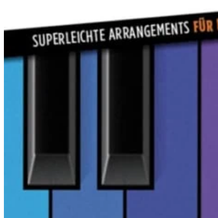
Piano Junior
Little Amadeus
Jugendliche und Erwachsene
Alle Klavierschulen Jugendliche und
Erwachsene