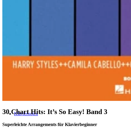
Klavier spielen – mein schönstes Hobby
Piano Crash-Kurs
The Classical Piano Method (english)
30 Chart Hits: It’s So Easy! Band 3
Klaviernoten
Superleichte Arrangements für Klavierbeginner