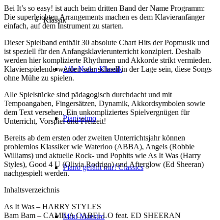
Bei It’s so easy! ist auch beim dritten Band der Name Programm:
Die superleichten Arrangements machen es dem Klavieranfänger
Klassik
einfach, auf dem Instrument zu starten.
Dieser Spielband enthält 30 absolute Chart Hits der Popmusik und
ist speziell für den Anfangsklavierunterricht konzipiert. Deshalb
werden hier komplizierte Rhythmen und Akkorde strikt vermieden.
Alle Noten Klassik
Klavierspielende werden sehr schnell in der Lage sein, diese Songs
ohne Mühe zu spielen.
Alle Spielstücke sind pädagogisch durchdacht und mit
Tempoangaben, Fingersätzen, Dynamik, Akkordsymbolen sowie
dem Text versehen. Ein unkompliziertes Spielvergnügen für
Pianissimo
Unterricht, Vorspiel und Freizeit!
Bereits ab dem ersten oder zweiten Unterrichtsjahr können
problemlos Klassiker wie Waterloo (ABBA), Angels (Robbie
Williams) und aktuelle Rock- und Pophits wie As It Was (Harry
Styles), Good 4 U (Olivia Rodrigo) und Afterglow (Ed Sheeran)
Piano gefällt mir! Classics
nachgespielt werden.
Inhaltsverzeichnis
As It Was – HARRY STYLES
Bam Bam – CAMILA CABELLO feat. ED SHEERAN
Mini Maestro